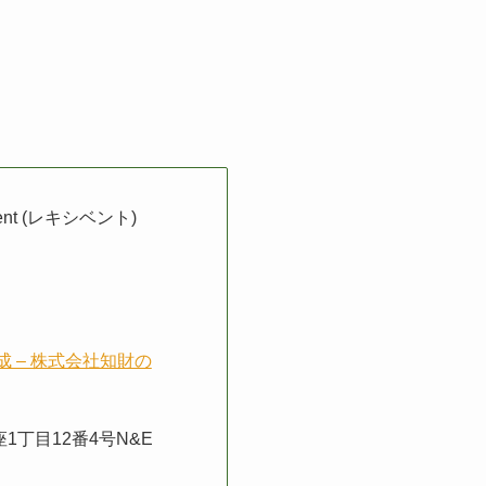
ent (レキシベント)
成 – 株式会社知財の
丁目12番4号N&E