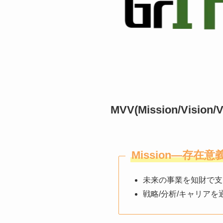
MVV(Mission/Vision/V
Mission―存在意
未来の事業を知財で支
戦略/分析/キャリア