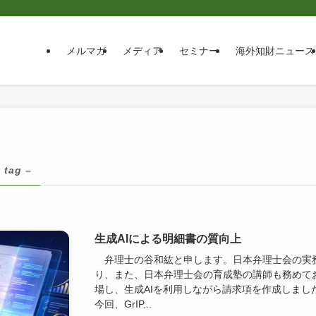
メルマガ
メディア
セミナー
海外知財ニュース
 tag –
生成AIによる明細書の質向上
弁理士の谷和紘と申します。日本弁理士会の実務
り、また、日本弁理士会の育成塾の講師も務めて
場し、生成AIを利用しながら請求項を作成しまし
今回、GrIP...