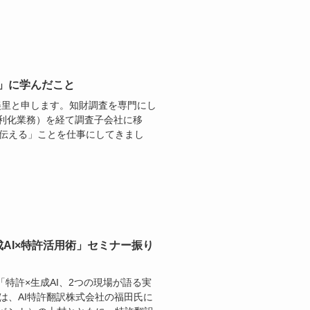
で」に学んだこと
美里と申します。知財調査を専門にし
権利化業務）を経て調査子会社に移
、伝える」ことを仕事にしてきまし
成AI×特許活用術」セミナー振り
「特許×生成AI、2つの現場が語る実
は、AI特許翻訳株式会社の福田氏に