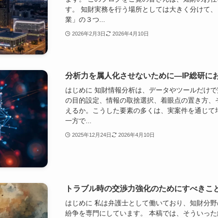
す。 知財実務を行う場所としては大きく分けて
業」の３つ...
2026年2月3日
2026年4月10日
分析力を属人化させないために―IP総研にお
はじめに 知財情報分析は、データやツールだけ
の目的設定、情報の取捨選択、着眼点の置き方、
えるか。こうした要素の多くは、実案件を通じて
一方で...
2025年12月24日
2026年4月10日
トラブル時の交渉力強化のためにすべきこ
はじめに 私は弁護士として働いており、知財分
紛争を専門にしています。 本稿では、そういっ