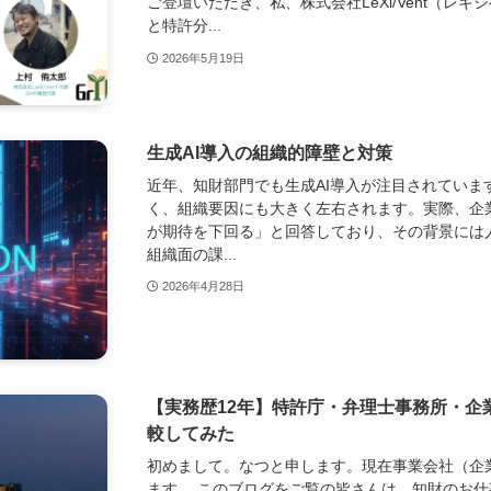
ご登壇いただき、私、株式会社LeXi/Vent（レ
と特許分...
2026年5月19日
生成AI導入の組織的障壁と対策
近年、知財部門でも生成AI導入が注目されていま
く、組織要因にも大きく左右されます。実際、企業
が期待を下回る」と回答しており、その背景には
組織面の課...
2026年4月28日
【実務歴12年】特許庁・弁理士事務所・企
較してみた
初めまして。なつと申します。現在事業会社（企
ます。 このブログをご覧の皆さんは、知財のお