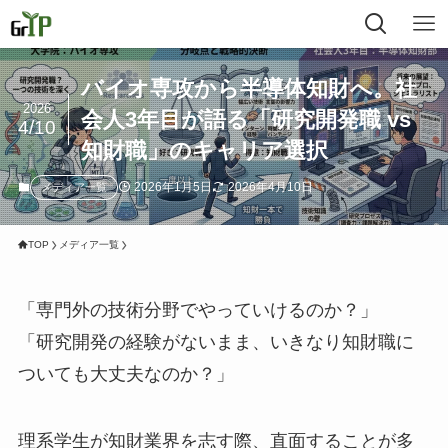
バイオ専攻から半導体知財へ。社
2026
会人3年目が語る「研究開発職 vs
4/10
知財職」のキャリア選択
2026年1月5日
2026年4月10日
メディア一覧
TOP
メディア一覧
「専門外の技術分野でやっていけるのか？」
「研究開発の経験がないまま、いきなり知財職に
ついても大丈夫なのか？」
理系学生が知財業界を志す際、直面することが多