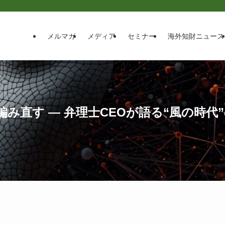
メルマガ
メディア
セミナー
海外知財ニュース
み直す ― 弁理士CEOが語る“風の時代