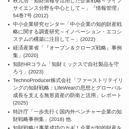
秋元浩「知財情報を活用した企業戦略～ライフ
サイエンス分野を中心として～」『情報管理』
54巻7号 (2012)
中小企業研究センター「中小企業の知的財産戦
略に関する調査研究～イノベーション・エコシ
ステムの構築に注目して～」(2022)
経済産業省「『オープン＆クローズ戦略』事例
集」(2020)
知財HRコラム「知財ミックスで自社製品を守
ろう」(2023)
TechnoProducer株式会社「ファーストリテイリ
ングの知財戦略：LifeWearの思想とグローバル
成長を支える無形資産の防衛と活用」レポート
(2025)
特許庁「一歩先行く国内外ベンチャー企業の知
財戦略事例集」(2018) 他.
知財戦略は事業成功のカギ！企業が知的財産を