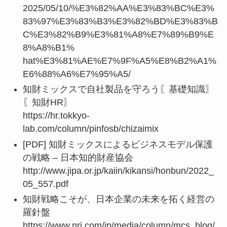
2025/05/10/%E3%82%AA%E3%83%BC%E3%
83%97%E3%83%B3%E3%82%BD%E3%83%B
C%E3%82%B9%E3%81%A8%E7%89%B9%E
8%A8%B1%
hat%E3%81%AE%E7%9F%A5%E8%B2%A1%
E6%88%A6%E7%95%A5/
知財ミックスで自社製品を守ろう〖基礎知識〗
〖知財HR〗
https://hr.tokkyo-
lab.com/column/pinfosb/chizaimix
[PDF] 知財ミックスによるビジネスモデル保護
の戦略 – 日本知的財産協会
http://www.jipa.or.jp/kaiin/kikansi/honbun/2022_
05_557.pdf
知財戦略こそが、日本企業の未来を拓く経営の
羅針盤
https://www.nri.com/jp/media/column/mcs_blog/