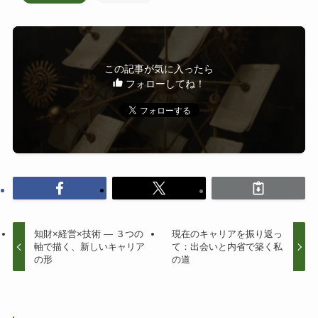
この記事が気に入ったら
フォローしてね！
知財×経営×技術 — ３つの
現在のキャリアを振り返っ
軸で描く、新しいキャリア
て：出会いと内省で築く私
の形
の道