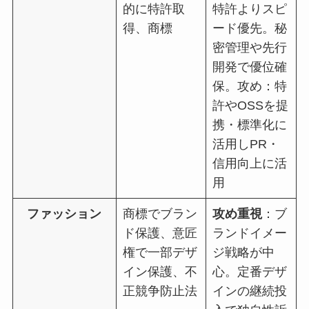
的に特許取
特許よりスピ
得、商標
ード優先。秘
密管理や先行
開発で優位確
保。攻め：特
許やOSSを提
携・標準化に
活用しPR・
信用向上に活
用
ファッション
商標でブラン
攻め重視
：ブ
ド保護、意匠
ランドイメー
権で一部デザ
ジ戦略が中
イン保護、不
心。定番デザ
正競争防止法
インの継続投