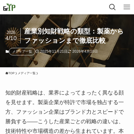
産業別知財戦略の類型：製薬から
2026
4/10
ファッションまで徹底比較
2025年11月21日
2026年4月10日
メディア一覧
TOP
メディア一覧
知的財産戦略は、業界によってまったく異なる顔
を見せます。製薬企業が特許で市場を独占する一
方、ファッション企業はブランド力とスピードで
勝負する——こうした産業ごとの戦略の違いは、
技術特性や市場構造の差から生まれています。本