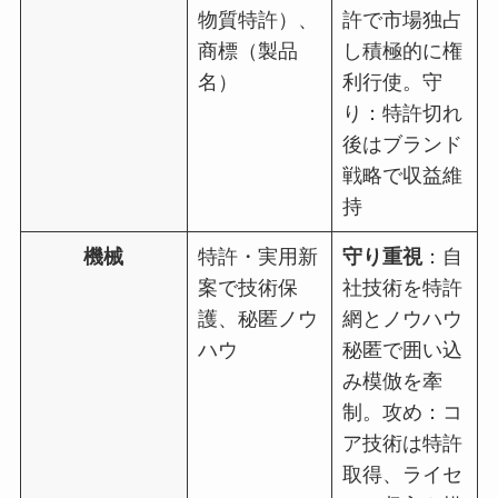
物質特許）、
許で市場独占
商標（製品
し積極的に権
名）
利行使。守
り：特許切れ
後はブランド
戦略で収益維
持
機械
特許・実用新
守り重視
：自
案で技術保
社技術を特許
護、秘匿ノウ
網とノウハウ
ハウ
秘匿で囲い込
み模倣を牽
制。攻め：コ
ア技術は特許
取得、ライセ